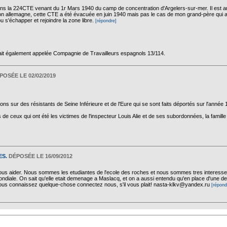
ns la 224CTE venant du 1r Mars 1940 du camp de concentration d'Argelers-sur-mer. Il est arr
sion allemagne, cette CTE a été évacuée en juin 1940 mais pas le cas de mon grand-père qui 
pu s'échapper et rejoindre la zone libre.
[répondre]
tait également appelée Compagnie de Travailleurs espagnols 13/114.
POSÉE LE 02/02/2019
ons sur des résistants de Seine Inférieure et de l'Eure qui se sont faits déportés sur l'année 
 de ceux qui ont été les victimes de l'inspecteur Louis Alie et de ses subordonnées, la famill
ES.
DÉPOSÉE LE 16/09/2012
n nous aider. Nous sommes les etudiantes de l'ecole des roches et nous sommes tres interesses
ale. On sait qu'elle etait demenage a Maslacq, et on a aussi entendu qu'en place d'une de no
 vous connaissez quelque-chose connectez nous, s'il vous plait! nasta-klkv@yandex.ru
[répond