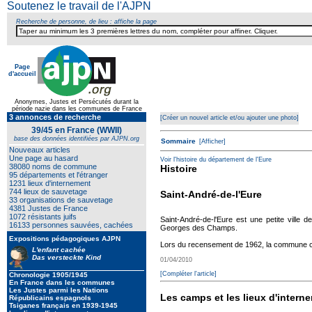
Soutenez le travail de l'AJPN
Recherche de personne, de lieu : affiche la page
Page
d'accueil
Anonymes, Justes et Persécutés durant la
Texte pour ecartement later
période nazie dans les communes de France
3 annonces de recherche
[Créer un nouvel article et/ou ajouter une photo]
39/45 en France (WWII)
base des données identifiées par AJPN.org
Sommaire
[Afficher]
Nouveaux articles
Une page au hasard
Voir l'histoire du département de l'Eure
38080 noms de commune
Histoire
95 départements et l'étranger
1231 lieux d'internement
744 lieux de sauvetage
Saint-André-de-l'Eure
33 organisations de sauvetage
4381 Justes de France
1072 résistants juifs
Saint-André-de-l'Eure est une petite ville d
16133 personnes sauvées, cachées
Georges des Champs.
Expositions pédagogiques AJPN
Lors du recensement de 1962, la commune co
L'enfant cachée
Das versteckte Kind
01/04/2010
[Compléter l'article]
Chronologie 1905/1945
En France dans les communes
Les Justes parmi les Nations
Les camps et les lieux d'interne
Républicains espagnols
Tsiganes français en 1939-1945