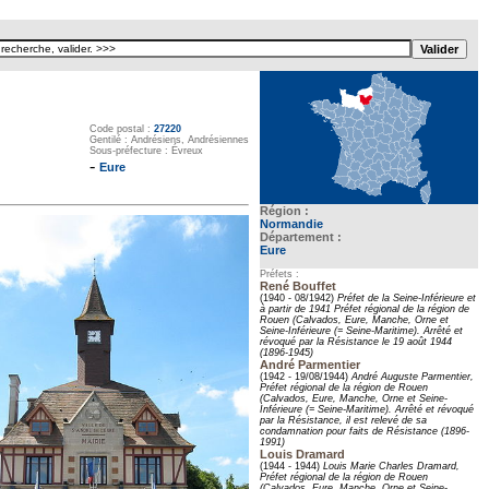
Texte pour ecartement lateral
Code postal :
27220
Gentilé : Andrésiens, Andrésiennes
Sous-préfecture : Évreux
-
Eure
Région :
Normandie
Département :
Eure
Préfets :
René Bouffet
(1940 - 08/1942)
Préfet de la Seine-Inférieure et
à partir de 1941 Préfet régional de la région de
Rouen (Calvados, Eure, Manche, Orne et
Seine-Inférieure (= Seine-Maritime). Arrêté et
révoqué par la Résistance le 19 août 1944
(1896-1945)
André Parmentier
(1942 - 19/08/1944)
André Auguste Parmentier,
Préfet régional de la région de Rouen
(Calvados, Eure, Manche, Orne et Seine-
Inférieure (= Seine-Maritime). Arrêté et révoqué
par la Résistance, il est relevé de sa
condamnation pour faits de Résistance (1896-
1991)
Louis Dramard
(1944 - 1944)
Louis Marie Charles Dramard,
Préfet régional de la région de Rouen
(Calvados, Eure, Manche, Orne et Seine-