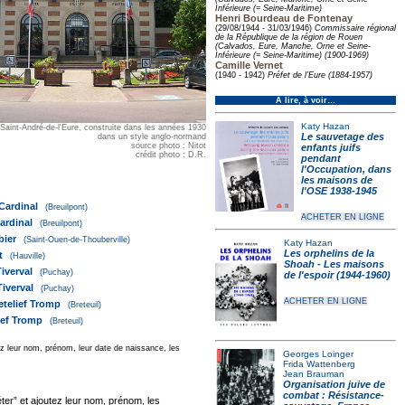
Inférieure (= Seine-Maritime)
Henri Bourdeau de Fontenay
(29/08/1944 - 31/03/1946)
Commissaire régional
de la République de la région de Rouen
(Calvados, Eure, Manche, Orne et Seine-
Inférieure (= Seine-Maritime) (1900-1969)
Camille Vernet
(1940 - 1942)
Préfet de l’Eure (1884-1957)
À lire, à voir…
Katy Hazan
 Saint-André-de-l'Eure, construite dans les années 1930
Le sauvetage des
dans un style anglo-normand
source photo : Nitot
enfants juifs
crédit photo : D.R.
pendant
l'Occupation, dans
les maisons de
l'OSE 1938-1945
Cardinal
(Breuilpont)
ACHETER EN LIGNE
ardinal
(Breuilpont)
bier
(Saint-Ouen-de-Thouberville)
Katy Hazan
Les orphelins de la
t
(Hauville)
Shoah - Les maisons
iverval
(Puchay)
de l'espoir (1944-1960)
iverval
(Puchay)
ACHETER EN LIGNE
telief Tromp
(Breteuil)
ief Tromp
(Breteuil)
 leur nom, prénom, leur date de naissance, les
Georges Loinger
Frida Wattenberg
Jean Brauman
Organisation juive de
combat : Résistance-
er” et ajoutez leur nom, prénom, les