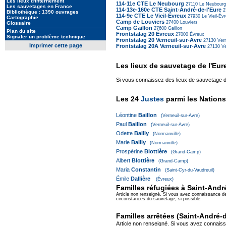
Les lieux d'internement
114-11e CTE Le Neubourg
27110
Le Neubourg
Les sauvetages en France
114-13e-160e CTE Saint-André-de-l'Eure
2
Bibliothèque : 1390 ouvrages
114-9e CTE Le Vieil-Évreux
27930
Le Vieil-Év
Cartographie
Camp de Louviers
27400
Louviers
Glossaire
Camp Gaillon
27600
Gaillon
Plan du site
Frontstalag 20 Évreux
27000
Évreux
Signaler un problème technique
Frontstalag 20 Verneuil-sur-Avre
27130
Vern
Imprimer cette page
Frontstalag 20A Verneuil-sur-Avre
27130
Ve
Les lieux de sauvetage de l'Eur
Si vous connaissez des lieux de sauvetage da
Les 24
Justes
parmi les Nations
Léontine
Baillon
(Verneuil-sur-Avre)
Paul
Baillon
(Verneuil-sur-Avre)
Odette
Bailly
(Normanville)
Marie
Bailly
(Normanville)
Prospérine
Blottière
(Grand-Camp)
Albert
Blottière
(Grand-Camp)
Maria
Constantin
(Saint-Cyr-du-Vaudreuil)
Émile
Dallière
(Évreux)
Familles réfugiées à Saint-Andr
Article non renseigné. Si vous avez connaissance d
circonstances du sauvetage, si possible.
Familles arrêtées (Saint-André-d
Article non renseigné. Si vous avez connais