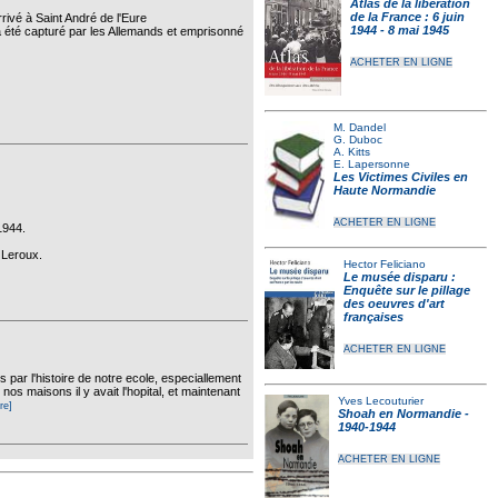
Atlas de la libération
de la France : 6 juin
ivé à Saint André de l'Eure
1944 - 8 mai 1945
a été capturé par les Allemands et emprisonné
ACHETER EN LIGNE
M. Dandel
G. Duboc
A. Kitts
E. Lapersonne
Les Victimes Civiles en
Haute Normandie
ACHETER EN LIGNE
1944.
e Leroux.
Hector Feliciano
Le musée disparu :
Enquête sur le pillage
des oeuvres d'art
françaises
ACHETER EN LIGNE
 par l'histoire de notre ecole, especiallement
s maisons il y avait l'hopital, et maintenant
Yves Lecouturier
re]
Shoah en Normandie -
1940-1944
ACHETER EN LIGNE