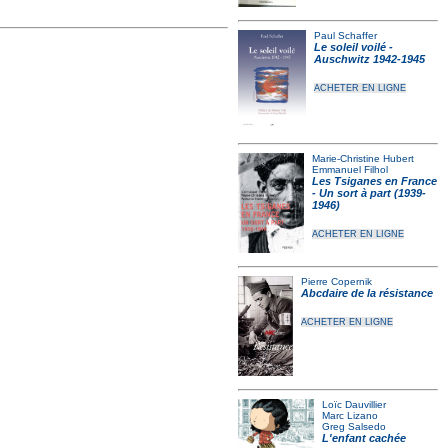
Paul Schaffer
Le soleil voilé -
Auschwitz 1942-1945
ACHETER EN LIGNE
Marie-Christine Hubert
Emmanuel Filhol
Les Tsiganes en France
- Un sort à part (1939-
1946)
ACHETER EN LIGNE
Pierre Copernik
Abcdaire de la résistance
ACHETER EN LIGNE
Loïc Dauvillier
Marc Lizano
Greg Salsedo
L'enfant cachée