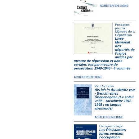
ACHETER EN LIGNE
Fondation
pour la
Mémoire de la
Déportation
Livre-
Mémorial
des
déportés de
France
arrêtés par
mesure de répression et dans
certains cas par mesure de
persécution 1940-1945 - 4 volumes
ACHETER EN LIGNE
Paul Schaffer
Als ich in Auschwitz war
- Bericht eines
Überlebenden (Le soleil
voilé - Auschwitz 1942-
1945 ; en langue
allemande)
ACHETER EN LIGNE
Georges Loinger
Les Résistances
juives pendant
l'occupation