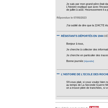
Je sais par mon grand-père était da
L'histoire explique que avec l'inva
de juillet à août. Heureusement il a 
Répondue le 07/05/2023
J'ai oublié de dire que la 224CTE é
*** RÉSISTANTS DÉPORTÉS EN 1944
DÉ
Bonjour à tous,
Je cherche à collecter des informati
Je cherche en particulier des traces
Bonne journée
[répondre]
*** L'HISTOIRE DE L'ECOLE DES ROCH
S'il vous plait, si vous voulez bie
au temps de La Seconde Guerre Mondi
on a trouve plein de tranchées, si