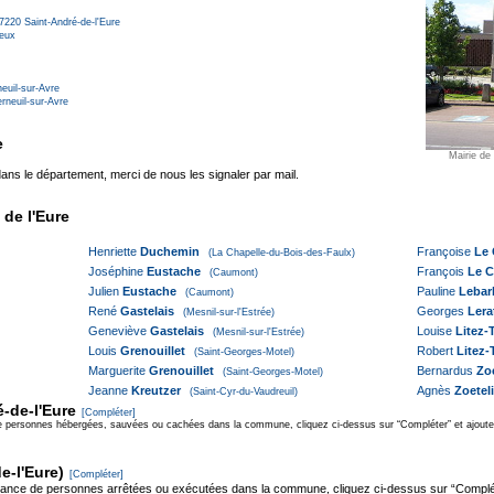
7220
Saint-André-de-l'Eure
reux
euil-sur-Avre
rneuil-sur-Avre
e
Mairie de
ns le département, merci de nous les signaler par mail.
 de l'Eure
Henriette
Duchemin
Françoise
Le 
(La Chapelle-du-Bois-des-Faulx)
Joséphine
Eustache
François
Le C
(Caumont)
Julien
Eustache
Pauline
Lebar
(Caumont)
René
Gastelais
Georges
Lera
(Mesnil-sur-l'Estrée)
Geneviève
Gastelais
Louise
Litez-T
(Mesnil-sur-l'Estrée)
Louis
Grenouillet
Robert
Litez-T
(Saint-Georges-Motel)
Marguerite
Grenouillet
Bernardus
Zoe
(Saint-Georges-Motel)
Jeanne
Kreutzer
Agnès
Zoetel
(Saint-Cyr-du-Vaudreuil)
é-de-l'Eure
[Compléter]
e personnes hébergées, sauvées ou cachées dans la commune, cliquez ci-dessus sur “Compléter” et ajoutez
e-l'Eure)
[Compléter]
sance de personnes arrêtées ou exécutées dans la commune, cliquez ci-dessus sur “Complét