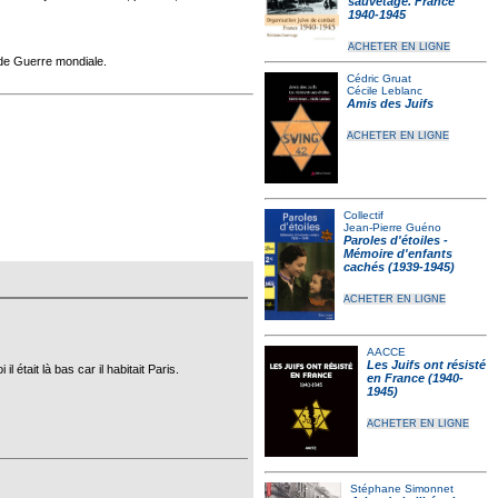
sauvetage. France
1940-1945
ACHETER EN LIGNE
nde Guerre mondiale.
Cédric Gruat
Cécile Leblanc
Amis des Juifs
ACHETER EN LIGNE
Collectif
Jean-Pierre Guéno
Paroles d'étoiles -
Mémoire d'enfants
cachés (1939-1945)
ACHETER EN LIGNE
AACCE
Les Juifs ont résisté
était là bas car il habitait Paris.
en France (1940-
1945)
ACHETER EN LIGNE
Stéphane Simonnet