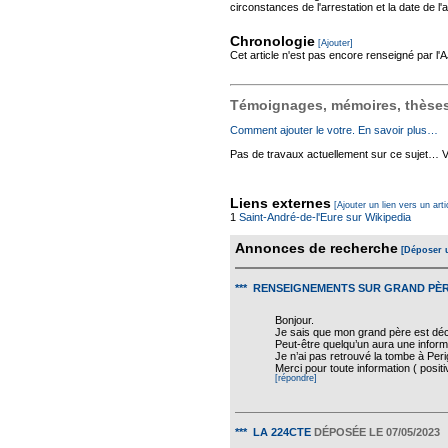
circonstances de l'arrestation et la date de l'a
Chronologie
[Ajouter]
Cet article n'est pas encore renseigné par l
Témoignages, mémoires, thèses,
Comment ajouter le votre. En savoir plus…
Pas de travaux actuellement sur ce sujet… Vou
Liens externes
[Ajouter un lien vers un arti
1
Saint-André-de-l'Eure sur Wikipedia
Annonces de recherche
[Déposer 
*** RENSEIGNEMENTS SUR GRAND PÈ
Bonjour.
Je sais que mon grand père est décéd
Peut-être quelqu’un aura une informa
Je n’ai pas retrouvé la tombe à Peri
Merci pour toute information ( posi
[répondre]
*** LA 224CTE
DÉPOSÉE LE 07/05/2023