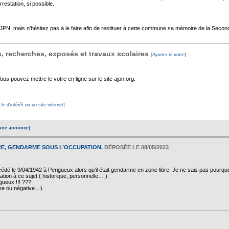
rrestation, si possible.
'AJPN, mais n'hésitez pas à le faire afin de restituer à cette commune sa mémoire de la Seco
 recherches, exposés et travaux scolaires
[Ajouter le votre]
s pouvez mettre le votre en ligne sur le site ajpn.org.
cle d'intérêt ou un site internet]
une annonce]
RE, GENDARME SOUS L’OCCUPATION.
DÉPOSÉE LE 08/05/2023
é le 9/04/1942 à Perigueux alors qu’il était gendarme en zone libre. Je ne sais pas pourquoi il 
tion à ce sujet ( historique, personnelle… ).
gueux !!! ???
tive ou négative…)