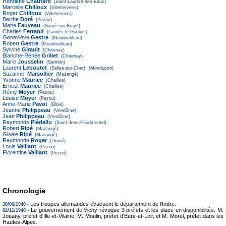
Henriette
Chautard
(Saint-Laurent-des-Eaux)
Marcelle
Chilloux
(Villeherviers)
Roger
Chilloux
(Villeherviers)
Berthe
Doré
(Pezou)
Marie
Fauveau
(Sargé-sur-Braye)
Charles
Ferrand
(Landes-le-Gaulois)
Geneviève
Gestre
(Mondoubleau)
Robert
Gestre
(Mondoubleau)
Sylvine
Girault
(Chitenay)
Blanche-Renée
Grillet
(Chitenay)
Marie
Jousselin
(Sambin)
Laurent
Leboutet
(Selles-sur-Cher)
(Montluçon)
Suzanne
Marsollier
(Mazangé)
Yvonne
Maurice
(Chailles)
Ernest
Maurice
(Chailles)
Rémy
Moyer
(Pezou)
Louise
Moyer
(Pezou)
Anne-Marie
Pavot
(Blois)
Jeanne
Philippeau
(Vendôme)
Jean
Philippeau
(Vendôme)
Raymonde
Piédallu
(Saint-Jean-Froidmentel)
Robert
Ripé
(Mazangé)
Gisèle
Ripé
(Mazangé)
Raymonde
Roger
(Droué)
Louis
Vaillant
(Pezou)
Florentine
Vaillant
(Pezou)
Chronologie
Les troupes allemandes évacuent le département de l'Indre.
30/06/1940 -
Le gouvernement de Vichy révoque 3 préfets et les place en disponibilités. M.
02/11/1940 -
Jouany, préfet d'Ille-et-Vilaine, M. Moulin, préfet d'Eure-et-Loir, et M. Morel, préfet dans les
Hautes-Alpes.