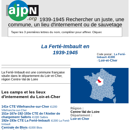
1939-1945 Rechercher un juste, une
commune, un lieu d'internement ou de sauvetage
La Ferté-Imbault en
Texte pour ecartement
1939-1945
lateral
Code postal :
La Ferté-
Texte pour
Imbault 41300
ecartement lateral
Loir-et-Cher
-
La Ferté-Imbault est une commune française
située dans le département du Loir-et-Cher,
région Centre-Val de Loire
Les camps et les lieux
d'internement du Loir-et-Cher
141e CTE Villefranche-sur-Cher
41200
Région :
Villefranche-sur-Cher
Centre-Val de Loire
151e-167e-192-193e CTE de l'Atelier de
Département :
chargement Salbris
41300
Salbris
Loir-et-Cher
192e-193e CTE La Ferté-Imbault
41300
La Ferté-
Imbault
Centrale de Blois
41000
Blois