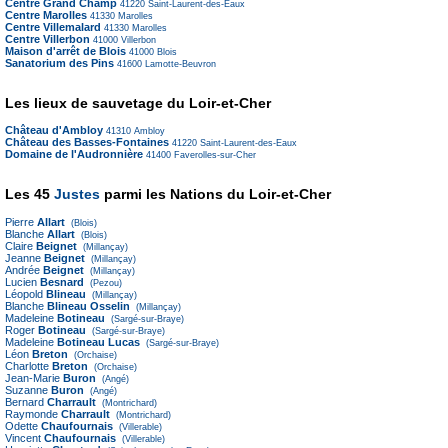
Centre Grand Champ
41220
Saint-Laurent-des-Eaux
Centre Marolles
41330
Marolles
Centre Villemalard
41330
Marolles
Centre Villerbon
41000
Villerbon
Maison d'arrêt de Blois
41000
Blois
Sanatorium des Pins
41600
Lamotte-Beuvron
Les lieux de sauvetage du Loir-et-Cher
Château d'Ambloy
41310
Ambloy
Château des Basses-Fontaines
41220
Saint-Laurent-des-Eaux
Domaine de l'Audronnière
41400
Faverolles-sur-Cher
Les 45
Justes
parmi les Nations du Loir-et-Cher
Pierre
Allart
(Blois)
Blanche
Allart
(Blois)
Claire
Beignet
(Millançay)
Jeanne
Beignet
(Millançay)
Andrée
Beignet
(Millançay)
Lucien
Besnard
(Pezou)
Léopold
Blineau
(Millançay)
Blanche
Blineau Osselin
(Millançay)
Madeleine
Botineau
(Sargé-sur-Braye)
Roger
Botineau
(Sargé-sur-Braye)
Madeleine
Botineau Lucas
(Sargé-sur-Braye)
Léon
Breton
(Orchaise)
Charlotte
Breton
(Orchaise)
Jean-Marie
Buron
(Angé)
Suzanne
Buron
(Angé)
Bernard
Charrault
(Montrichard)
Raymonde
Charrault
(Montrichard)
Odette
Chaufournais
(Villerable)
Vincent
Chaufournais
(Villerable)