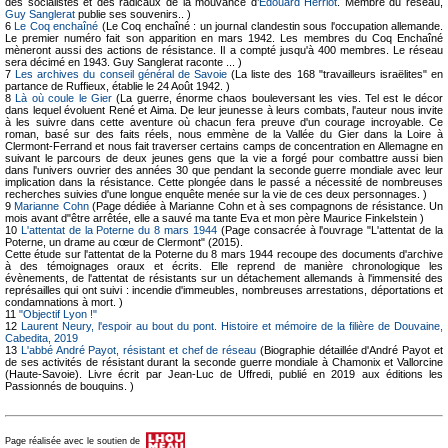
des socialistes et des radicaux de la mouvance d’
Édouard Herriot
. Membre du réseau,
Guy Sanglerat
publie ses souvenirs.. )
6
Le Coq enchaîné
(Le Coq enchaîné : un journal clandestin sous l'occupation allemande.
Le premier numéro fait son apparition en mars 1942. Les membres du Coq Enchaîné
mèneront aussi des actions de résistance. Il a compté jusqu'à 400 membres. Le réseau
sera décimé en 1943. Guy Sanglerat raconte ... )
7
Les archives du conseil général de Savoie
(La liste des 168 "travailleurs israëlites" en
partance de Ruffieux, établie le 24 Août 1942. )
8
Là où coule le Gier
(La guerre, énorme chaos bouleversant les vies. Tel est le décor
dans lequel évoluent René et Aima. De leur jeunesse à leurs combats, l'auteur nous invite
à les suivre dans cette aventure où chacun fera preuve d'un courage incroyable. Ce
roman, basé sur des faits réels, nous emmène de la Vallée du Gier dans la Loire à
Clermont-Ferrand et nous fait traverser certains camps de concentration en Allemagne en
suivant le parcours de deux jeunes gens que la vie a forgé pour combattre aussi bien
dans l'univers ouvrier des années 30 que pendant la seconde guerre mondiale avec leur
implication dans la résistance. Cette plongée dans le passé a nécessité de nombreuses
recherches suivies d'une longue enquête menée sur la vie de ces deux personnages. )
9
Marianne Cohn
(Page dédiée à Marianne Cohn et à ses compagnons de résistance. Un
mois avant d"être arrêtée, elle a sauvé ma tante Eva et mon père Maurice Finkelstein )
10
L'attentat de la Poterne du 8 mars 1944
(Page consacrée à l'ouvrage "L'attentat de la
Poterne, un drame au cœur de Clermont" (2015).
Cette étude sur l'attentat de la Poterne du 8 mars 1944 recoupe des documents d'archive
à des témoignages oraux et écrits. Elle reprend de manière chronologique les
évènements, de l'attentat de résistants sur un détachement allemands à l'immensité des
représailles qui ont suivi : incendie d'immeubles, nombreuses arrestations, déportations et
condamnations à mort. )
11
"Objectif Lyon !"
12
Laurent Neury, l'espoir au bout du pont. Histoire et mémoire de la filière de Douvaine,
Cabedita, 2019
13
L'abbé André Payot, résistant et chef de réseau
(Biographie détaillée d'André Payot et
de ses activités de résistant durant la seconde guerre mondiale à Chamonix et Vallorcine
(Haute-Savoie). Livre écrit par Jean-Luc de Uffredi, publié en 2019 aux éditions les
Passionnés de bouquins. )
Page réalisée avec le soutien de