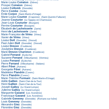
Marie-Louise
Coiraton
(Gières)
Prosper
Coiraton
(Gières)
Louise
Collomb
(Grenoble)
Pierre
Combe
(Vizille)
Émile
Corjon
(Saint-Martin-d'Uriage)
Marie-Louise
Couttet
(Craponne)
(Saint-Quentin-Fallavier)
Jeanne
Couturier
(Le Sappey-en-Chartreuse)
Jean-Louis
Couturier
(Bourgoin)
Perrine
Couturier
(Bourgoin)
Élisabeth
de Lacheisserie
(Jarrie)
Henri
de Lacheisserie
(Jarrie)
Marie-Françoise
de Virieu
(Virieu)
Xavier
de Virieu
(Virieu)
Louise
Doll
(Grenoble)
(Vesoul)
Paul-Julien
Doll
(Grenoble)
(Vesoul)
Louise
Drevon
(Coublevie)
Joséphine
Drevon
(Coublevie)
Marie
Drevon Charreton
(Coublevie)
Gabriel
Ferrand
(Eydoche)
Suzanne
Ferrand
(Villeurbanne)
(Vertrieu)
Louise
Ferrand
(Eydoche)
Pierre
Ferrand
(Villeurbanne)
(Vadans)
Albert
Féret
(Autrans)
Georgette
Féret
(Autrans)
Madeleine
Flandrin
(Corenc)
Pierre
Flandrin
(Corenc)
Marie-Thérèse
Formant
(Saint-Martin-d'Uriage)
Adèle
Gallien
(Saint-Clair-de-la-Tour)
Henri
Gallien
(Saint-Clair-de-la-Tour)
Joseph
Galloy
(Le Grand-Lemps)
Julienne
Galloy
(Le Grand-Lemps)
Marguerite
Gavand
(Les Avenières)
Francisque
Gavand
(Les Avenières)
Gabrielle
Genevey
(Grenoble)
(Romans-sur-Isère)
Louis
Genevey
(Grenoble)
Alexandre
Giez
(Grenoble)
Florentine
Giez
(Grenoble)