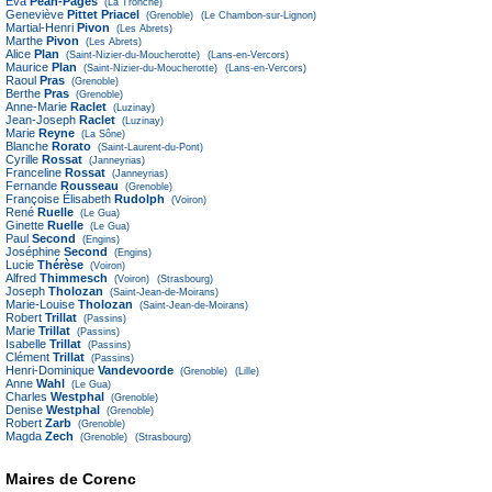
Éva
Péan-Pagès
(La Tronche)
Geneviève
Pittet Priacel
(Grenoble)
(Le Chambon-sur-Lignon)
Martial-Henri
Pivon
(Les Abrets)
Marthe
Pivon
(Les Abrets)
Alice
Plan
(Saint-Nizier-du-Moucherotte)
(Lans-en-Vercors)
Maurice
Plan
(Saint-Nizier-du-Moucherotte)
(Lans-en-Vercors)
Raoul
Pras
(Grenoble)
Berthe
Pras
(Grenoble)
Anne-Marie
Raclet
(Luzinay)
Jean-Joseph
Raclet
(Luzinay)
Marie
Reyne
(La Sône)
Blanche
Rorato
(Saint-Laurent-du-Pont)
Cyrille
Rossat
(Janneyrias)
Franceline
Rossat
(Janneyrias)
Fernande
Rousseau
(Grenoble)
Françoise Élisabeth
Rudolph
(Voiron)
René
Ruelle
(Le Gua)
Ginette
Ruelle
(Le Gua)
Paul
Second
(Engins)
Joséphine
Second
(Engins)
Lucie
Thérèse
(Voiron)
Alfred
Thimmesch
(Voiron)
(Strasbourg)
Joseph
Tholozan
(Saint-Jean-de-Moirans)
Marie-Louise
Tholozan
(Saint-Jean-de-Moirans)
Robert
Trillat
(Passins)
Marie
Trillat
(Passins)
Isabelle
Trillat
(Passins)
Clément
Trillat
(Passins)
Henri-Dominique
Vandevoorde
(Grenoble)
(Lille)
Anne
Wahl
(Le Gua)
Charles
Westphal
(Grenoble)
Denise
Westphal
(Grenoble)
Robert
Zarb
(Grenoble)
Magda
Zech
(Grenoble)
(Strasbourg)
Maires de Corenc