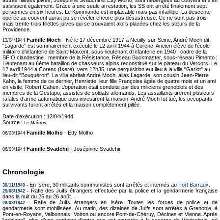
autres fillettes juives, Joséphine Svadchii et Etty Molho, sont hébergées au couvent et s'en
saisissent également. Grâce à une seule arrestation, les SS ont arrêté finalement sept
personnes en six heures. Le Kommando est implacable mais pas infaillible. La descente
opérée au couvent aurait pu se révéler encore plus désastreuse. Ce ne sont pas trois
mais trente-trois fillettes juives qui se trouvaient alors placées chez les sœurs de la
Providence.
Famille Moch
- Né le 17 décembre 1917 à Neuilly-sur-Seine, André Moch dit
12/04/1944
"Lagarde" est sommairement exécuté le 12 avril 1944 à Corenc. Ancien élève de l’école
militaire d’infanterie de Saint-Maixent, sous-lieutenant d’Infanterie en 1940 ; cadre de la
SFIO clandestine ; membre de la Résistance, Réseau Buckmaster, sous-réseau Pimento ;
Lieutenant au 6ème bataillon de chasseurs alpins reconstitué sur le plateau du Vercors. Le
12 avril 1944 à Corenc (Isère), vers 12h35, une perquisition eut lieu à la villa "Gariot" au
lieu-dit "Bouquéron". La villa abritait André Moch, alias Lagarde, son cousin Jean-Pierre
Kahn, la femme de ce dernier, Henriette, leur fille Françoise âgée de quatre mois et un ami
en visite, Robert Cahen. L’opération était conduite par des miliciens grenoblois et des
membres de la Gestapo, assistés de soldats allemands. Les assaillants tirèrent plusieurs
rafales d’arme automatique puis investirent la maison. André Moch fut tué, les occupants
survivants furent arrêtés et la maison complètement pillée.
Date d'exécution :
12/04/1944
Source :
Le Maîtron
Famille Molho
- Etty Molho
06/03/1944
Famille Svadchii
- Joséphine Svadchii
06/03/1944
Chronologie
En Isère, 30 militants communistes sont arrêtés et internés au
Fort Barraux
.
30/11/1940 -
Rafle des Juifs étrangers effectuée par la police et la gendarmerie française
25/08/1942 -
dans la nuit du 25 au 26 août.
Rafle de Juifs étrangers en Isère. Toutes les forces de police et de
26/08/1942 -
gendarmerie sont mobilisées. Au matin, des dizaines de Juifs sont arrêtés à Grenoble, à
Pont-en-Royans, Valbonnais, Voiron ou encore Pont-de-Chéruy, Décines et Vienne. Après