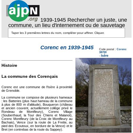
1939-1945 Rechercher un juste, une
commune, un lieu d'internement ou de sauvetage
Texte pour ecartement
Corenc en 1939-1945
lateral
Code postal :
Corenc
Texte pour
38700
ecartement lateral
Isère
-
Histoire
La commune des Corençais
Corenc est une commune de l'Isère à proximité
de Grenoble.
La commune se compose de plusieurs hameaux
: les Batteries (plus haut hameau de la commune
à plus de 800 m d'altitude), Bouqueron (château
et ancien couvent, actuellement collège privé le
Rondeau de Montfleury), Corenc Village
(Souberthaud, la Tour des Chiens et Malanot),
Corenc Montfleury (de la Croix de Montfleury au
Bachais), Vence (sur la route de La Frette, au
pied des Ecoutoux, en bordure de la Vence) et le
Bret (en contrebas de la route du Sappey).