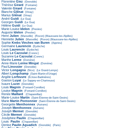
Florentine
Giez
(Grenoble)
Thérèse
Girard
(Fontaine)
Valentin
Girard
(Fontaine)
Blanche
Glénat
(Vinay)
Marius
Glénat
(Vinay)
André
Guidi
(Le Gua)
Georges
Guidi
(Le Gua)
Hélène
Guidi
(Le Gua)
Marie-Louise
Idelon
(Presles)
Auguste
Idelon
(Presles)
Henri
Julien
(Marseille)
(Rovon)
(Maussane-les-Alpilles)
Henriette
Julien
(Marseille)
(Rovon)
(Maussane-les-Alpilles)
Sophie
Krebs Vinches van Buren
(Apprieu)
Germaine
Laurencin
(Eydoche)
Louis
Laurencin
(Eydoche)
Louis
Le Cazoulat
(Corenc)
Suzanne
Le Cazoulat
(Corenc)
Marthe
Lerme
(Domène)
Anne-Marie
Lerme Mingat
(Domène)
Paul
Linossier
(Grenoble)
Victor
Longagna
(Nice)
(Le Grand-Lemps)
Albert
Longchamp
(Saint-Martin-d'Uriage)
Angèle
Lorfeuvre
(Éclose-Badinières)
Gaston
Luyat
(Le Sappey-en-Chartreuse)
Isaure
Luzet
(Grenoble)
Louis
Magnin
(Fontanil-Cornillon)
Louise
Magnin
(Fontanil-Cornillon)
Renée
Maillard
(Chapareillan)
Marie-Louise
Martin
(Saint-Étienne-de-Saint-Geoirs)
Marie
Martin Pontonnier
(Saint-Étienne-de-Saint-Geoirs)
Georgette
Menthonnex
(Autrans)
Joseph
Menthonnex
(Autrans)
Joseph
Mermet
(Grenoble)
Cécile
Mermet
(Grenoble)
Joséphine
Paulin
(Chapareillan)
Louis
Paulin
(Chapareillan)
Denise
Paulin Aguadich
(Grenoble)
(Paris)