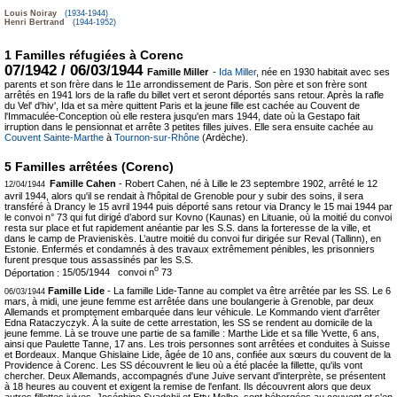
Louis Noiray
(1934-1944)
Henri Bertrand
(1944-1952)
1 Familles réfugiées à Corenc
07/1942 / 06/03/1944
Famille Miller
-
Ida Miller
, née en 1930 habitait avec ses
parents et son frère dans le 11e arrondissement de Paris. Son père et son frère sont
arrêtés en 1941 lors de la rafle du billet vert et seront déportés sans retour. Après la rafle
du Vel' d'hiv', Ida et sa mère quittent Paris et la jeune fille est cachée au Couvent de
l'Immaculée-Conception où elle restera jusqu'en mars 1944, date où la Gestapo fait
irruption dans le pensionnat et arrête 3 petites filles juives. Elle sera ensuite cachée au
Couvent Sainte-Marthe
à
Tournon-sur-Rhône
(Ardèche).
5 Familles arrêtées (Corenc)
Famille Cahen
- Robert Cahen, né à Lille le 23 septembre 1902, arrêté le 12
12/04/1944
avril 1944, alors qu'il se rendait à l'hôpital de Grenoble pour y subir des soins, il sera
transféré à Drancy le 15 avril 1944 puis déporté sans retour via Drancy le 15 mai 1944 par
le convoi n° 73 qui fut dirigé d’abord sur Kovno (Kaunas) en Lituanie, où la moitié du convoi
resta sur place et fut rapidement anéantie par les S.S. dans la forteresse de la ville, et
dans le camp de Pravieniskès. L’autre moitié du convoi fur dirigée sur Reval (Tallinn), en
Estonie. Enfermés et condamnés à des travaux extrêmement pénibles, les prisonniers
furent presque tous assassinés par les S.S.
o
Déportation :
15/05/1944 convoi n
73
Famille Lide
- La famille Lide-Tanne au complet va être arrêtée par les SS. Le 6
06/03/1944
mars, à midi, une jeune femme est arrêtée dans une boulangerie à Grenoble, par deux
Allemands et promptement embarquée dans leur véhicule. Le Kommando vient d'arrêter
Edna Rataczyczyk. À la suite de cette arrestation, les SS se rendent au domicile de la
jeune femme. Là se trouve une partie de sa famille : Marthe Lide et sa fille Yvette, 6 ans,
ainsi que Paulette Tanne, 17 ans. Les trois personnes sont arrêtées et conduites à Suisse
et Bordeaux. Manque Ghislaine Lide, âgée de 10 ans, confiée aux sœurs du couvent de la
Providence à Corenc. Les SS découvrent le lieu où a été placée la fillette, qu'ils vont
chercher. Deux Allemands, accompagnés d'une Juive servant d'interprète, se présentent
à 18 heures au couvent et exigent la remise de l'enfant. Ils découvrent alors que deux