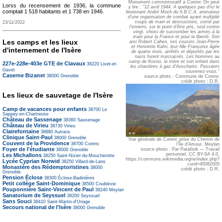
Monument commémoratif à Corenc On peut
Lorss du recensement de 1936, la commune
y lire : "
12 avril 1944. A quelques pas d'ici le
comptait 1 518 habitants et 1 738 en 1946.
lieutenant André Moch du 6.B.C.A. animateur
d'une organisation de combat ayant multiplié
coups de main et destructions, cerné par
23/11/2022
l'ennemi, sur le point d'être pris, seul contre
vingt, choisi de succomber les armes à la
main pour la France et pour la liberté. Son
Les camps et les lieux
ami Robert Cahen, ses cousins Jean-Pierre
et Henriette Kahn, leur fille Françoise âgée
d'internement de l'Isère
de quatre mois, arrêtés et déportés par les
nazis furent massacrés. Les hommes au
camp de Kovno, la mère et son enfant dans
227e-228e-403e GTE de Clavaux
38220
Livet-et-
les chambres à gaz d'Auschwitz. Passants
Gavet
souvenez-vous.
"
Caserne Bizanet
38000
Grenoble
source photo : Commune de Corenc
crédit photo : D.R.
Les lieux de sauvetage de l'Isère
Camp de vacances pour enfants
38700
Le
Sappey-en-Chartreuse
Château de Sassenage
38360
Sassenage
Château de Virieu
38730
Virieu
Clairefontaine
38880
Autrans
Clinique Saint-Paul
38000
Grenoble
Vue générale de Corenc prise du Chemin de
Couvent de la Providence
38700
Corenc
l'Île d'Amour, Meylan
Foyer de l'étudiante
source photo : Par Patafisik — Travail
38000
Grenoble
personnel, CC BY-SA 4.0,
Les Michallons
38250
Saint-Nizier-du-Moucherotte
https://commons.wikimedia.org/w/index.php?
Lycée Cyprian Norwid
38250
Villard-de-Lans
curid=45082005
Monastère des Rédemptoristines
38000
crédit photo : D.R.
Grenoble
Pension Éclose
38300
Éclose-Badinières
Petit collège Saint-Dominique
38500
Coublevie
Pouponnière Saint-Vincent de Paul
38240
Meylan
Sanatorium de Seyssuel
38200
Seyssuel
Sans Souci
38410
Saint-Martin-d'Uriage
Secours national de l'Isère
38000
Grenoble