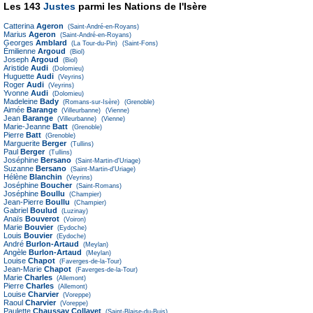
Les 143
Justes
parmi les Nations de l'Isère
Catterina
Ageron
(Saint-André-en-Royans)
Marius
Ageron
(Saint-André-en-Royans)
Georges
Amblard
(La Tour-du-Pin)
(Saint-Fons)
Émilienne
Argoud
(Biol)
Joseph
Argoud
(Biol)
Aristide
Audi
(Dolomieu)
Huguette
Audi
(Veyrins)
Roger
Audi
(Veyrins)
Yvonne
Audi
(Dolomieu)
Madeleine
Bady
(Romans-sur-Isère)
(Grenoble)
Aimée
Barange
(Villeurbanne)
(Vienne)
Jean
Barange
(Villeurbanne)
(Vienne)
Marie-Jeanne
Batt
(Grenoble)
Pierre
Batt
(Grenoble)
Marguerite
Berger
(Tullins)
Paul
Berger
(Tullins)
Joséphine
Bersano
(Saint-Martin-d'Uriage)
Suzanne
Bersano
(Saint-Martin-d'Uriage)
Hélène
Blanchin
(Veyrins)
Joséphine
Boucher
(Saint-Romans)
Joséphine
Boullu
(Champier)
Jean-Pierre
Boullu
(Champier)
Gabriel
Boulud
(Luzinay)
Anaïs
Bouverot
(Voiron)
Marie
Bouvier
(Eydoche)
Louis
Bouvier
(Eydoche)
André
Burlon-Artaud
(Meylan)
Angèle
Burlon-Artaud
(Meylan)
Louise
Chapot
(Faverges-de-la-Tour)
Jean-Marie
Chapot
(Faverges-de-la-Tour)
Marie
Charles
(Allemont)
Pierre
Charles
(Allemont)
Louise
Charvier
(Voreppe)
Raoul
Charvier
(Voreppe)
Paulette
Chaussay Collavet
(Saint-Blaise-du-Buis)