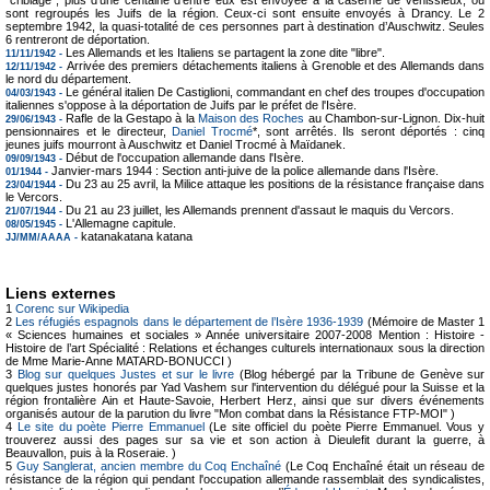
“criblage”, plus d’une centaine d’entre eux est envoyée à la caserne de Vénissieux, où
sont regroupés les Juifs de la région. Ceux-ci sont ensuite envoyés à Drancy. Le 2
septembre 1942, la quasi-totalité de ces personnes part à destination d’Auschwitz. Seules
6 rentreront de déportation.
Les Allemands et les Italiens se partagent la zone dite "libre".
11/11/1942 -
Arrivée des premiers détachements italiens à Grenoble et des Allemands dans
12/11/1942 -
le nord du département.
Le général italien De Castiglioni, commandant en chef des troupes d'occupation
04/03/1943 -
italiennes s'oppose à la déportation de Juifs par le préfet de l'Isère.
Rafle de la Gestapo à la
Maison des Roches
au Chambon-sur-Lignon. Dix-huit
29/06/1943 -
pensionnaires et le directeur,
Daniel Trocmé
*, sont arrêtés. Ils seront déportés : cinq
jeunes juifs mourront à Auschwitz et Daniel Trocmé à Maïdanek.
Début de l'occupation allemande dans l'Isère.
09/09/1943 -
Janvier-mars 1944 : Section anti-juive de la police allemande dans l'Isère.
01/1944 -
Du 23 au 25 avril, la Milice attaque les positions de la résistance française dans
23/04/1944 -
le Vercors.
Du 21 au 23 juillet, les Allemands prennent d'assaut le maquis du Vercors.
21/07/1944 -
L'Allemagne capitule.
08/05/1945 -
katanakatana katana
JJ/MM/AAAA -
Liens externes
1
Corenc sur Wikipedia
2
Les réfugiés espagnols dans le département de l’Isère 1936-1939
(Mémoire de Master 1
« Sciences humaines et sociales » Année universitaire 2007-2008 Mention : Histoire -
Histoire de l’art Spécialité : Relations et échanges culturels internationaux sous la direction
de Mme Marie-Anne MATARD-BONUCCI )
3
Blog sur quelques Justes et sur le livre
(Blog hébergé par la Tribune de Genève sur
quelques justes honorés par Yad Vashem sur l'intervention du délégué pour la Suisse et la
région frontalière Ain et Haute-Savoie, Herbert Herz, ainsi que sur divers événements
organisés autour de la parution du livre "Mon combat dans la Résistance FTP-MOI" )
4
Le site du poète Pierre Emmanuel
(Le site officiel du poète Pierre Emmanuel. Vous y
trouverez aussi des pages sur sa vie et son action à Dieulefit durant la guerre, à
Beauvallon, puis à la Roseraie. )
5
Guy Sanglerat, ancien membre du Coq Enchaîné
(Le Coq Enchaîné était un réseau de
résistance de la région qui pendant l'occupation allemande rassemblait des syndicalistes,